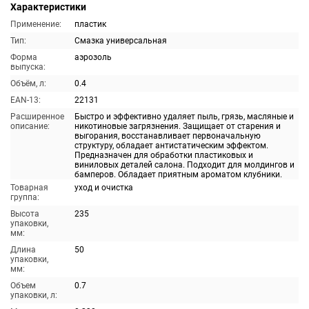
Характеристики
Применение:
пластик
Тип:
Смазка универсальная
Форма
аэрозоль
выпуска:
Объём, л:
0.4
EAN-13:
22131
Расширенное
Быстро и эффективно удаляет пыль, грязь, масляные и
описание:
никотиновые загрязнения. Защищает от старения и
выгорания, восстанавливает первоначальную
структуру, обладает антистатическим эффектом.
Предназначен для обработки пластиковых и
виниловых деталей салона. Подходит для молдингов и
бамперов. Обладает приятным ароматом клубники.
Товарная
уход и очистка
группа:
Высота
235
упаковки,
мм:
Длина
50
упаковки,
мм:
Объем
0.7
упаковки, л: