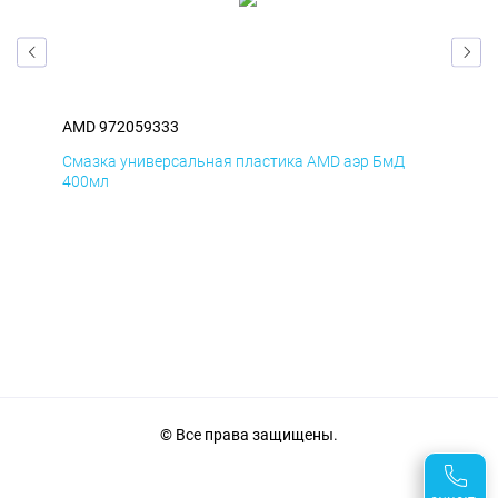
AMD 972059333
AM
Смазка универсальная пластика AMD аэр БмД
Сма
400мл
40
© Все права защищены.