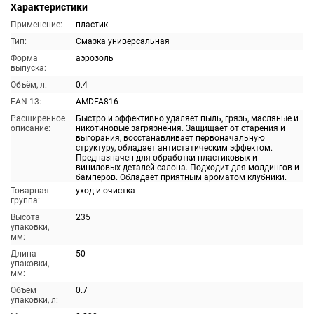
Характеристики
Применение:
пластик
Тип:
Смазка универсальная
Форма
аэрозоль
выпуска:
Объём, л:
0.4
EAN-13:
AMDFA816
Расширенное
Быстро и эффективно удаляет пыль, грязь, масляные и
описание:
никотиновые загрязнения. Защищает от старения и
выгорания, восстанавливает первоначальную
структуру, обладает антистатическим эффектом.
Предназначен для обработки пластиковых и
виниловых деталей салона. Подходит для молдингов и
бамперов. Обладает приятным ароматом клубники.
Товарная
уход и очистка
группа:
Высота
235
упаковки,
мм:
Длина
50
упаковки,
мм:
Объем
0.7
упаковки, л: