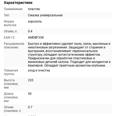
Характеристики
Применение:
пластик
Тип:
Смазка универсальная
Форма
аэрозоль
выпуска:
Объём, л:
0.4
EAN-13:
AMDBF358
Расширенное
Быстро и эффективно удаляет пыль, грязь, масляные и
описание:
никотиновые загрязнения. Защищает от старения и
выгорания, восстанавливает первоначальную
структуру, обладает антистатическим эффектом.
Предназначен для обработки пластиковых и
виниловых деталей салона. Подходит для молдингов и
бамперов. Обладает приятным ароматом клубники.
Товарная
уход и очистка
группа:
Высота
235
упаковки,
мм:
Длина
50
упаковки,
мм:
Объем
0.7
упаковки, л: