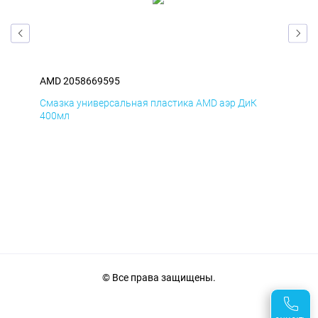
AMD 2058669595
AM
Смазка универсальная пластика AMD аэр ДиК
Сма
400мл
40
© Все права защищены.