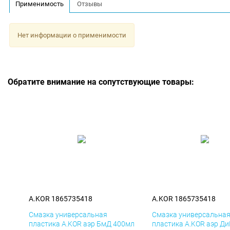
Применимость
Отзывы
Нет информации о применимости
Обратите внимание на сопутствующие товары:
A.KOR 1865735418
A.KOR 1865735418
Смазка универсальная
Смазка универсальна
пластика A.KOR аэр БмД 400мл
пластика A.KOR аэр Д