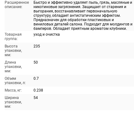
Расширенное
Быстро и эффективно удаляет пыль, грязь, масляные и
описание:
никотиновые загрязнения. Защищает от старения и
выгорания, восстанавливает первоначальную
структуру, обладает антистатическим эффектом.
Предназначен для обработки пластиковых и
виниловых деталей салона. Подходит для молдингов и
бамперов. Обладает приятным ароматом клубники.
Товарная
уход и очистка
группа:
Высота
235
упаковки,
мм:
Длина
50
упаковки,
мм:
Объем
0.7
упаковки, л:
Масса, кг:
0.238
Ширина
54
упаковки,
мм: