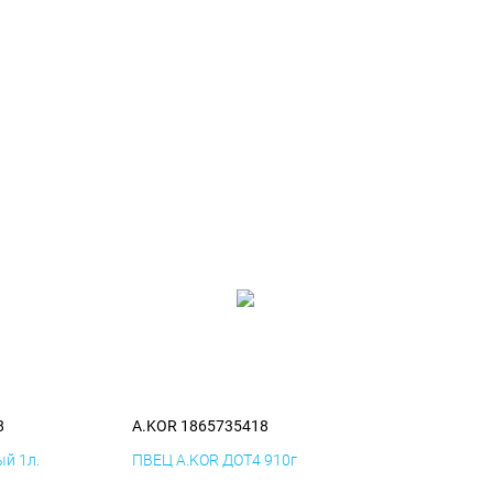
8
A.KOR 1865735418
й 1л.
ПВЕЦ A.KOR ДОТ4 910г