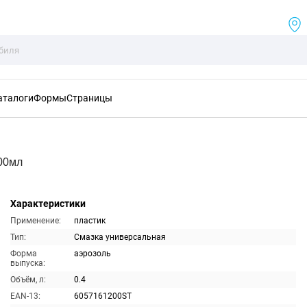
аталоги
Формы
Страницы
00мл
Характеристики
Применение:
пластик
Тип:
Смазка универсальная
Форма
аэрозоль
выпуска:
Объём, л:
0.4
EAN-13:
6057161200ST