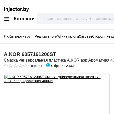
injector.by
Каталоги
ЛК
Каталоги групп
Ред.каталоги
Wh-каталоги
Carbase
Сторонние к
A.KOR
6057161200ST
Смазка универсальная пластика A.KOR аэр Ароматная 4
О бренде A.KOR
0 оценок