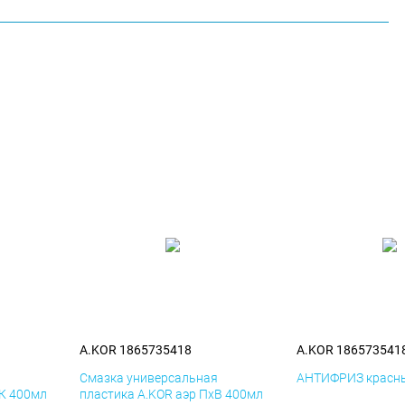
A.KOR 1865735418
A.KOR 186573541
я
Смазка универсальная
АНТИФРИЗ красны
иК 400мл
пластика A.KOR аэр ПхВ 400мл