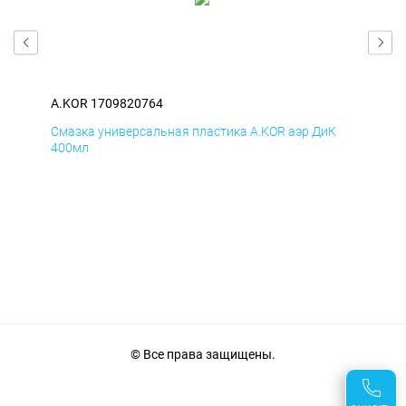
A.KOR 1709820764
A.K
Д
Смазка универсальная пластика A.KOR аэр ДиК
Сма
400мл
40
© Все права защищены.