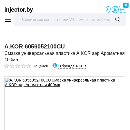
0
injector.by
A.KOR
6056052100CU
Смазка универсальная пластика A.KOR аэр Ароматная
400мл
О бренде A.KOR
0 оценок