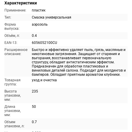
Характеристики
Применение:
пластик
Тип:
Смазка универсальная
Форма
аэрозоль
выпуска:
Объём, л:
0.4
EAN-13:
6056052100CU
Расширенное
Быстро и эффективно удаляет пыль, грязь, масляные и
описание:
никотиновые загрязнения. Защищает от старения и
выгорания, восстанавливает первоначальную
структуру, обладает антистатическим эффектом.
Предназначен для обработки пластиковых и
виниловых деталей салона. Подходит для молдингов и
бамперов. Обладает приятным ароматом клубники.
Товарная
уход и очистка
группа:
Высота
235
упаковки,
мм:
Длина
50
упаковки,
мм:
Объем
0.7
упаковки, л: