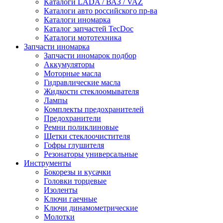
Каталоги LADA / ВАЗ / VAZ
Каталоги авто российского пр-ва
Каталоги иномарка
Каталог запчастей TecDoc
Каталоги мототехника
Запчасти иномарка
Запчасти иномарок подбор
Аккумуляторы
Моторные масла
Гидравлические масла
Жидкости стеклоомывателя
Лампы
Комплекты предохранителей
Предохранители
Ремни поликлиновые
Щетки стеклоочистителя
Гофры глушителя
Резонаторы универсальные
Инструменты
Бокорезы и кусачки
Головки торцевые
Изоленты
Ключи гаечные
Ключи динамометрические
Молотки