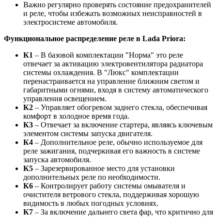
Важно регулярно проверять состояние предохранителей
и реле, чтобы избежать возможных неисправностей в
электросистеме автомобиля.
Функциональное распределение реле в Lada Priora:
К1
– В базовой комплектации "Норма" это реле
отвечает за активацию электровентилятора радиатора
системы охлаждения. В "Люкс" комплектации
перенастраивается на управление ближним светом и
габаритными огнями, входя в систему автоматического
управления освещением.
К2
– Управляет обогревом заднего стекла, обеспечивая
комфорт в холодное время года.
К3
– Отвечает за включение стартера, являясь ключевым
элементом системы запуска двигателя.
К4
– Дополнительное реле, обычно используемое для
реле зажигания, подчеркивая его важность в системе
запуска автомобиля.
К5
– Зарезервированное место для установки
дополнительных реле по необходимости.
К6
– Контролирует работу системы омывателя и
очистителя ветрового стекла, поддерживая хорошую
видимость в любых погодных условиях.
К7
– За включение дальнего света фар, что критично для