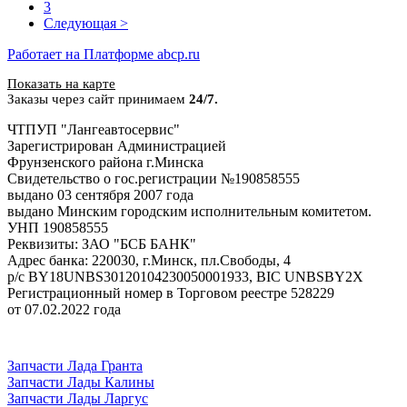
3
Следующая >
Работает на Платформе abcp.ru
Показать на карте
Заказы через сайт принимаем
24/7.
ЧТПУП "Лангеавтосервис"
Зарегистрирован Администрацией
Фрунзенского района г.Минска
Свидетельство о гос.регистрации №190858555
выдано 03 сентября 2007 года
выдано Минским городским исполнительным комитетом.
УНП 190858555
Реквизиты: ЗАО "БСБ БАНК"
Адрес банка: 220030, г.Минск, пл.Свободы, 4
р/с BY18UNBS30120104230050001933, BIC UNBSBY2X
Регистрационный номер в Торговом реестре 528229
от 07.02.2022 года
Популярные категории
Запчасти Лада Гранта
Запчасти Лады Калины
Запчасти Лады Ларгус