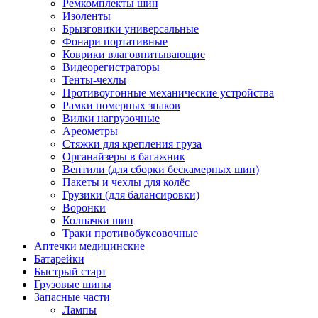
Ремкомплекты шин
Изоленты
Брызговики универсальные
Фонари портативные
Коврики влаговпитывающие
Видеорегистраторы
Тенты-чехлы
Противоугонные механические устройства
Рамки номерных знаков
Вилки нагрузочные
Ареометры
Стяжки для крепления груза
Органайзеры в багажник
Вентили (для сборки бескамерных шин)
Пакеты и чехлы для колёс
Грузики (для балансировки)
Воронки
Колпачки шин
Траки противобуксовочные
Аптечки медицинские
Батарейки
Быстрый старт
Грузовые шины
Запасные части
Лампы