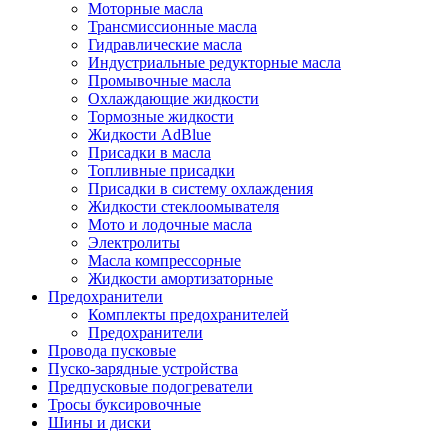
Моторные масла
Трансмиссионные масла
Гидравлические масла
Индустриальные редукторные масла
Промывочные масла
Охлаждающие жидкости
Тормозные жидкости
Жидкости AdBlue
Присадки в масла
Топливные присадки
Присадки в систему охлаждения
Жидкости стеклоомывателя
Мото и лодочные масла
Электролиты
Масла компрессорные
Жидкости амортизаторные
Предохранители
Комплекты предохранителей
Предохранители
Провода пусковые
Пуско-зарядные устройства
Предпусковые подогреватели
Тросы буксировочные
Шины и диски