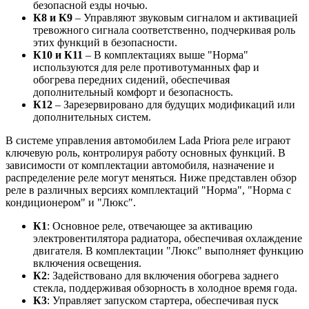
безопасной езды ночью.
К8 и К9
– Управляют звуковым сигналом и активацией
тревожного сигнала соответственно, подчеркивая роль
этих функций в безопасности.
К10 и К11
– В комплектациях выше "Норма"
используются для реле противотуманных фар и
обогрева передних сидений, обеспечивая
дополнительный комфорт и безопасность.
К12
– Зарезервировано для будущих модификаций или
дополнительных систем.
В системе управления автомобилем Lada Priora реле играют
ключевую роль, контролируя работу основных функций. В
зависимости от комплектации автомобиля, назначение и
распределение реле могут меняться. Ниже представлен обзор
реле в различных версиях комплектаций "Норма", "Норма с
кондиционером" и "Люкс".
К1
: Основное реле, отвечающее за активацию
электровентилятора радиатора, обеспечивая охлаждение
двигателя. В комплектации "Люкс" выполняет функцию
включения освещения.
К2
: Задействовано для включения обогрева заднего
стекла, поддерживая обзорность в холодное время года.
К3
: Управляет запуском стартера, обеспечивая пуск