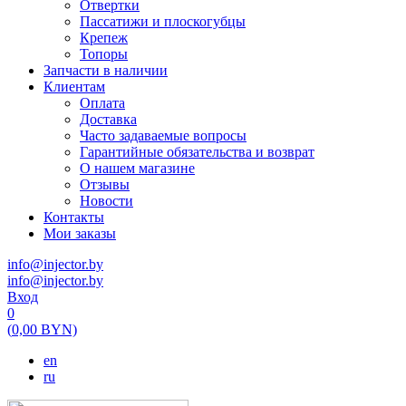
Отвертки
Пассатижи и плоскогубцы
Крепеж
Топоры
Запчасти в наличии
Клиентам
Оплата
Доставка
Часто задаваемые вопросы
Гарантийные обязательства и возврат
О нашем магазине
Отзывы
Новости
Контакты
Мои заказы
info@injector.by
info@injector.by
Вход
0
(
0,00
BYN)
en
ru