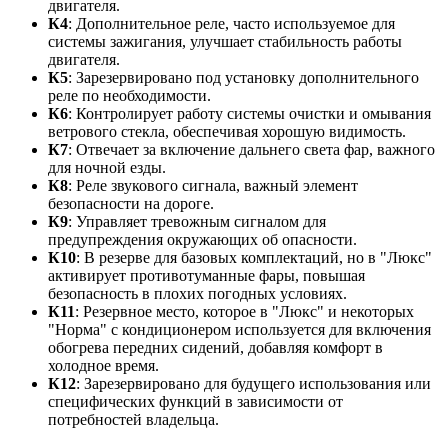
двигателя.
К4
: Дополнительное реле, часто используемое для
системы зажигания, улучшает стабильность работы
двигателя.
К5
: Зарезервировано под установку дополнительного
реле по необходимости.
К6
: Контролирует работу системы очистки и омывания
ветрового стекла, обеспечивая хорошую видимость.
К7
: Отвечает за включение дальнего света фар, важного
для ночной езды.
К8
: Реле звукового сигнала, важный элемент
безопасности на дороге.
К9
: Управляет тревожным сигналом для
предупреждения окружающих об опасности.
К10
: В резерве для базовых комплектаций, но в "Люкс"
активирует противотуманные фары, повышая
безопасность в плохих погодных условиях.
К11
: Резервное место, которое в "Люкс" и некоторых
"Норма" с кондиционером используется для включения
обогрева передних сидений, добавляя комфорт в
холодное время.
К12
: Зарезервировано для будущего использования или
специфических функций в зависимости от
потребностей владельца.