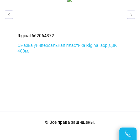
Riginal 662064372
Rig
мД
Смазка универсальная пластика Riginal аэр ДиК
Сма
400мл
40
© Все права защищены.