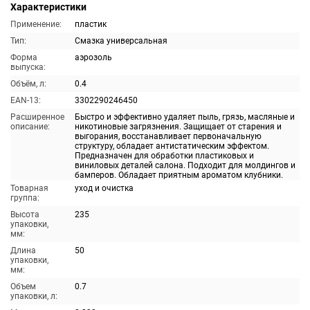
Характеристики
Применение:
пластик
Тип:
Смазка универсальная
Форма
аэрозоль
выпуска:
Объём, л:
0.4
EAN-13:
3302290246450
Расширенное
Быстро и эффективно удаляет пыль, грязь, масляные и
описание:
никотиновые загрязнения. Защищает от старения и
выгорания, восстанавливает первоначальную
структуру, обладает антистатическим эффектом.
Предназначен для обработки пластиковых и
виниловых деталей салона. Подходит для молдингов и
бамперов. Обладает приятным ароматом клубники.
Товарная
уход и очистка
группа:
Высота
235
упаковки,
мм:
Длина
50
упаковки,
мм:
Объем
0.7
упаковки, л: