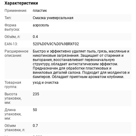
Характеристики
Применение:
пластик
Тип:
Смазка универсальная
Форма
аэрозоль
выпуска:
Объём, л:
0.4
EAN-13:
520%D0%9C%D0%9BRXF02
Расширенное
Быстро и эффективно удаляет пыль, грязь, масляные и
описание:
никотиновые загрязнения. Защищает от старения и
выгорания, восстанавливает первоначальную
структуру, обладает антистатическим эффектом.
Предназначен для обработки пластиковых и
виниловых деталей салона. Подходит для молдингов и
бамперов. Обладает приятным ароматом клубники.
Товарная
уход и очистка
группа:
Высота
235
упаковки,
мм:
Длина
50
упаковки,
мм:
Объем
0.7
упаковки, л: