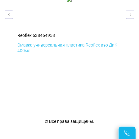
Reoflex 638464958
Reo
мД
Смазка универсальная пластика Reoflex аэр ДиК
Сма
400мл
40
© Все права защищены.