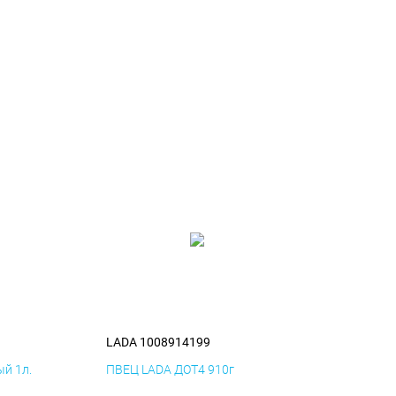
LADA 1008914199
й 1л.
ПВЕЦ LADA ДОТ4 910г