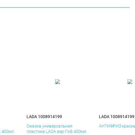
LADA 1008914199
LADA 1008914199
я
Смазка универсальная
АНТИФРИЗ красны
К 400мл
пластика LADA аэр ПхВ 400мл