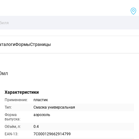
аталоги
Формы
Страницы
0мл
Характеристики
Применение:
пластик
Тип:
Смазка универсальная
Форма
аэрозоль
выпуска:
Объём, л:
0.4
EAN-13:
7C000129662914799