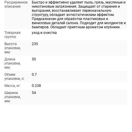
Расширенное
Быстро и эффективно удаляет пыль, грязь, масляные и
описание:
никотиновые загрязнения. Защищает от старения и
выгорания, восстанавливает первоначальную
структуру, обладает антистатическим эффектом.
Предназначен для обработки пластиковых и
виниловых деталей салона. Подходит для молдингов и
бамперов. Обладает приятным ароматом клубники.
Товарная
уход и очистка
группа:
Высота
235
упаковки,
мм:
Длина
50
упаковки,
мм:
Объем
0.7
упаковки, л:
Масса, кг:
0.238
Ширина
54
упаковки,
мм: