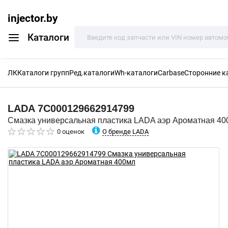
injector.by
Каталоги
ЛК
Каталоги групп
Ред.каталоги
Wh-каталоги
Carbase
Сторонние к
LADA
7C000129662914799
Смазка универсальная пластика LADA аэр Ароматная 40
О бренде LADA
0 оценок