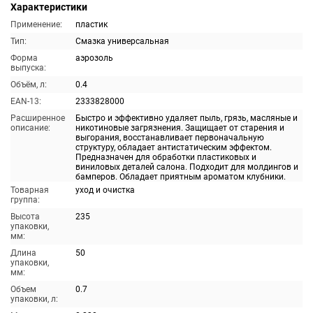
Характеристики
Применение:
пластик
Тип:
Смазка универсальная
Форма
аэрозоль
выпуска:
Объём, л:
0.4
EAN-13:
2333828000
Расширенное
Быстро и эффективно удаляет пыль, грязь, масляные и
описание:
никотиновые загрязнения. Защищает от старения и
выгорания, восстанавливает первоначальную
структуру, обладает антистатическим эффектом.
Предназначен для обработки пластиковых и
виниловых деталей салона. Подходит для молдингов и
бамперов. Обладает приятным ароматом клубники.
Товарная
уход и очистка
группа:
Высота
235
упаковки,
мм:
Длина
50
упаковки,
мм:
Объем
0.7
упаковки, л: