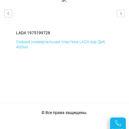
LADA 1975199728
LAD
Смазка универсальная пластика LADA аэр ДиК
Сма
400мл
40
© Все права защищены.