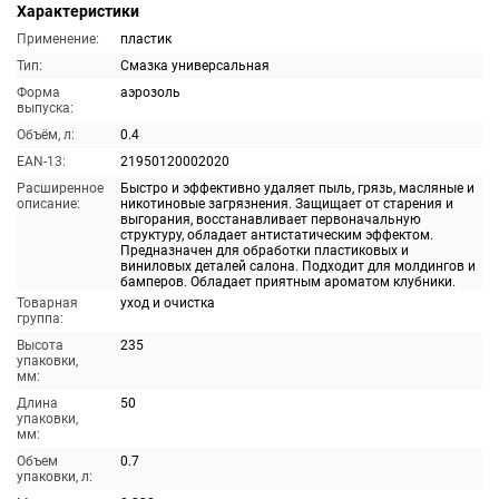
Характеристики
Применение:
пластик
Тип:
Смазка универсальная
Форма
аэрозоль
выпуска:
Объём, л:
0.4
EAN-13:
21950120002020
Расширенное
Быстро и эффективно удаляет пыль, грязь, масляные и
описание:
никотиновые загрязнения. Защищает от старения и
выгорания, восстанавливает первоначальную
структуру, обладает антистатическим эффектом.
Предназначен для обработки пластиковых и
виниловых деталей салона. Подходит для молдингов и
бамперов. Обладает приятным ароматом клубники.
Товарная
уход и очистка
группа:
Высота
235
упаковки,
мм:
Длина
50
упаковки,
мм:
Объем
0.7
упаковки, л: