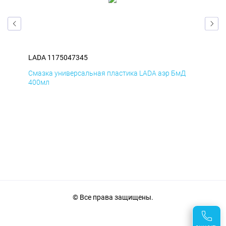
LADA 1175047345
LAD
Смазка универсальная пластика LADA аэр БмД
Сма
400мл
40
© Все права защищены.