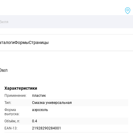
аталоги
Формы
Страницы
0мл
Характеристики
Применение:
пластик
Тип:
Смазка универсальная
Форма
аэрозоль
выпуска:
Объём, л:
0.4
EAN-13:
21928290284001