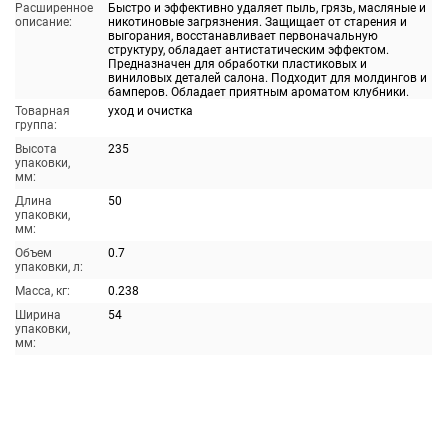
Расширенное
Быстро и эффективно удаляет пыль, грязь, масляные и
описание:
никотиновые загрязнения. Защищает от старения и
выгорания, восстанавливает первоначальную
структуру, обладает антистатическим эффектом.
Предназначен для обработки пластиковых и
виниловых деталей салона. Подходит для молдингов и
бамперов. Обладает приятным ароматом клубники.
Товарная
уход и очистка
группа:
Высота
235
упаковки,
мм:
Длина
50
упаковки,
мм:
Объем
0.7
упаковки, л:
Масса, кг:
0.238
Ширина
54
упаковки,
мм: