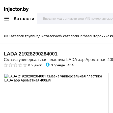
injector.by
Каталоги
ЛК
Каталоги групп
Ред.каталоги
Wh-каталоги
Carbase
Сторонние к
LADA
21928290284001
Смазка универсальная пластика LADA аэр Ароматная 40
О бренде LADA
0 оценок