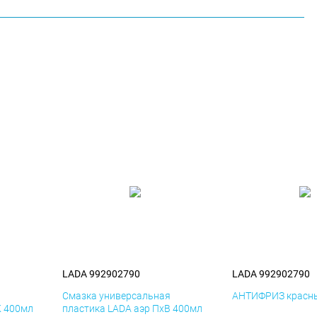
LADA 992902790
LADA 992902790
я
Смазка универсальная
АНТИФРИЗ красны
К 400мл
пластика LADA аэр ПхВ 400мл