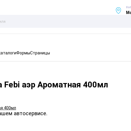
ВЫ
Мо
каталоги
Формы
Страницы
 Febi аэр Ароматная 400мл
ашем автосервисе.