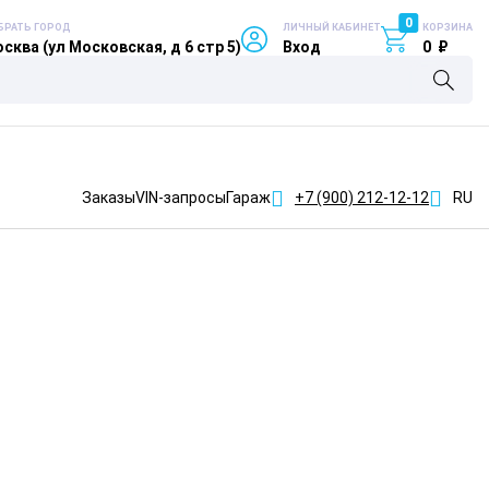
0
БРАТЬ ГОРОД
ЛИЧНЫЙ КАБИНЕТ
КОРЗИНА
сква (ул Московская, д 6 стр 5)
Вход
0
₽
Заказы
VIN-запросы
Гараж
+7 (900)
212-12-12
RU