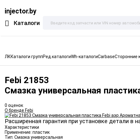
injector.by
Каталоги
ЛК
Каталоги групп
Ред.каталоги
Wh-каталоги
Carbase
Сторонние 
Febi
21853
Смазка универсальная пластика
0 оценок
О бренде Febi
Расширенная гарантия при установке детали в н
Характеристики
Применение:
пластик
Тип:
Смазка универсальная