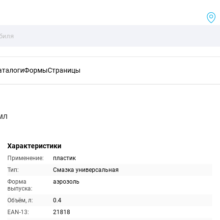
аталоги
Формы
Страницы
мл
Характеристики
Применение:
пластик
Тип:
Смазка универсальная
Форма
аэрозоль
выпуска:
Объём, л:
0.4
EAN-13:
21818