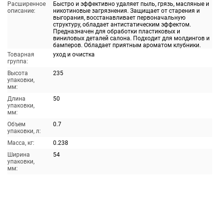
Расширенное
Быстро и эффективно удаляет пыль, грязь, масляные и
описание:
никотиновые загрязнения. Защищает от старения и
выгорания, восстанавливает первоначальную
структуру, обладает антистатическим эффектом.
Предназначен для обработки пластиковых и
виниловых деталей салона. Подходит для молдингов и
бамперов. Обладает приятным ароматом клубники.
Товарная
уход и очистка
группа:
Высота
235
упаковки,
мм:
Длина
50
упаковки,
мм:
Объем
0.7
упаковки, л:
Масса, кг:
0.238
Ширина
54
упаковки,
мм: