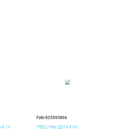
Febi 825595866
й 1л.
ПВЕЦ Febi ДОТ4 910г