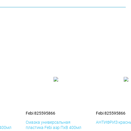
Febi 825595866
Febi 825595866
я
Смазка универсальная
АНТИФРИЗ красны
 400мл
пластика Febi аэр ПхВ 400мл