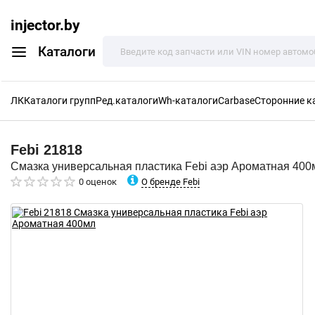
injector.by
Каталоги
ЛК
Каталоги групп
Ред.каталоги
Wh-каталоги
Carbase
Сторонние к
Febi
21818
Смазка универсальная пластика Febi аэр Ароматная 400
О бренде Febi
0 оценок