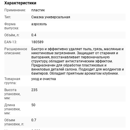
Характеристики
Применение:
пластик
Тип:
Смазка универсальная
Форма
аэрозоль
выпуска:
Объём, л:
0.4
EAN-13:
180589
Расширенное
Быстро и эффективно удаляет пыль, грязь, масляные и
описание:
никотиновые загрязнения. Защищает от старения и
выгорания, восстанавливает первоначальную
структуру, обладает антистатическим эффектом.
Предназначен для обработки пластиковых и
виниловых деталей салона. Подходит для молдингов и
бамперов. Обладает приятным ароматом клубники.
Товарная
уход и очистка
группа:
Высота
235
упаковки,
мм:
Длина
50
упаковки,
мм:
Объем
0.7
упаковки, л: