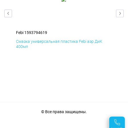
Febi 1593794619
Feb
Смазка универсальная пластика Febi аэр ДиК
Сма
400мл
40
© Все права защищены.