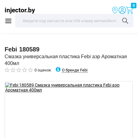
0
injector.by
Febi
180589
Смазка универсальная пластика Febi аэр Ароматная
400мл
О бренде Febi
0 оценок