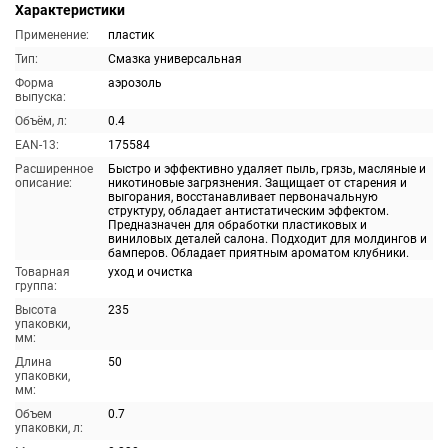
Характеристики
Применение:
пластик
Тип:
Смазка универсальная
Форма
аэрозоль
выпуска:
Объём, л:
0.4
EAN-13:
175584
Расширенное
Быстро и эффективно удаляет пыль, грязь, масляные и
описание:
никотиновые загрязнения. Защищает от старения и
выгорания, восстанавливает первоначальную
структуру, обладает антистатическим эффектом.
Предназначен для обработки пластиковых и
виниловых деталей салона. Подходит для молдингов и
бамперов. Обладает приятным ароматом клубники.
Товарная
уход и очистка
группа:
Высота
235
упаковки,
мм:
Длина
50
упаковки,
мм:
Объем
0.7
упаковки, л: