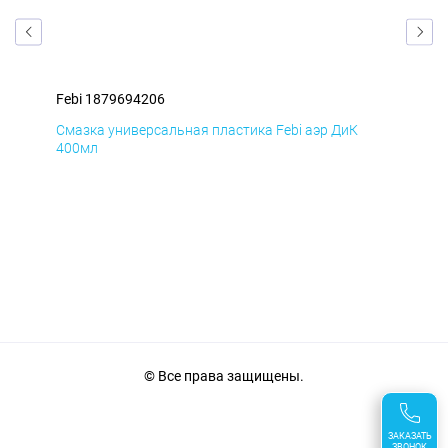
Febi 1879694206
Feb
Смазка универсальная пластика Febi аэр ДиК
Сма
400мл
40
© Все права защищены.
ЗАКАЗАТЬ
ЗВОНОК