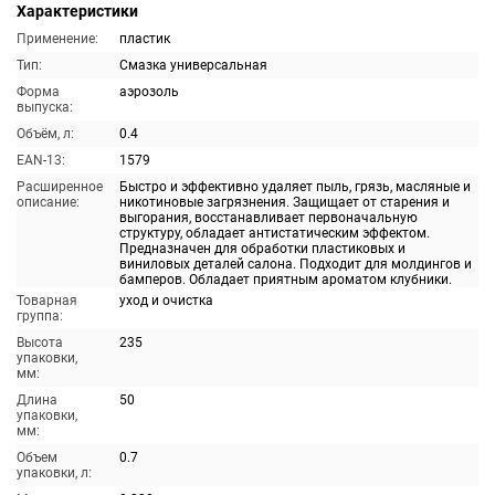
Характеристики
Применение:
пластик
Тип:
Смазка универсальная
Форма
аэрозоль
выпуска:
Объём, л:
0.4
EAN-13:
1579
Расширенное
Быстро и эффективно удаляет пыль, грязь, масляные и
описание:
никотиновые загрязнения. Защищает от старения и
выгорания, восстанавливает первоначальную
структуру, обладает антистатическим эффектом.
Предназначен для обработки пластиковых и
виниловых деталей салона. Подходит для молдингов и
бамперов. Обладает приятным ароматом клубники.
Товарная
уход и очистка
группа:
Высота
235
упаковки,
мм:
Длина
50
упаковки,
мм:
Объем
0.7
упаковки, л: