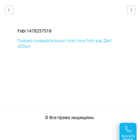
Febi 1478257518
Feb
Смазка универсальная пластика Febi аэр ДиК
Сма
400мл
40
© Все права защищены.
ЗАКАЗАТЬ
ЗВОНОК