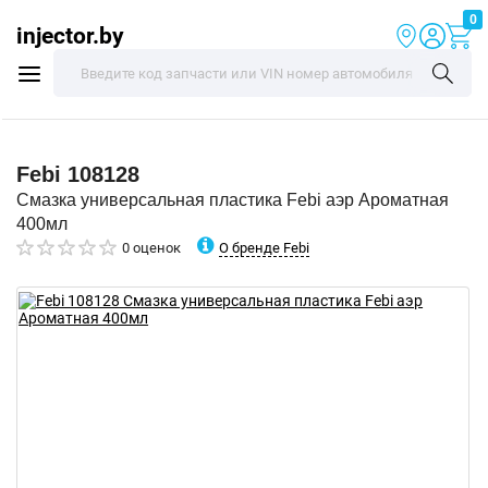
0
injector.by
Febi
108128
Смазка универсальная пластика Febi аэр Ароматная
400мл
О бренде Febi
0 оценок