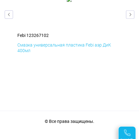
Febi 123267102
Feb
Смазка универсальная пластика Febi аэр ДиК
Сма
400мл
40
© Все права защищены.