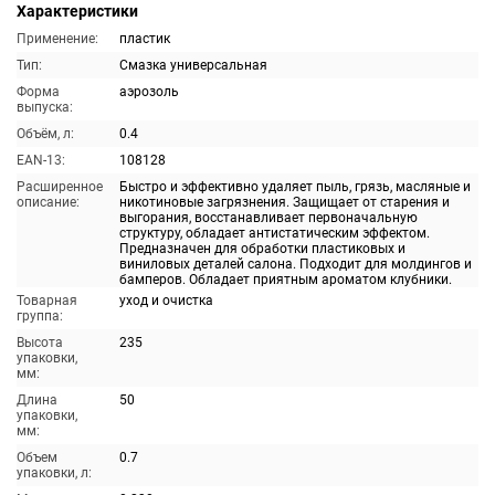
Характеристики
Применение:
пластик
Тип:
Смазка универсальная
Форма
аэрозоль
выпуска:
Объём, л:
0.4
EAN-13:
108128
Расширенное
Быстро и эффективно удаляет пыль, грязь, масляные и
описание:
никотиновые загрязнения. Защищает от старения и
выгорания, восстанавливает первоначальную
структуру, обладает антистатическим эффектом.
Предназначен для обработки пластиковых и
виниловых деталей салона. Подходит для молдингов и
бамперов. Обладает приятным ароматом клубники.
Товарная
уход и очистка
группа:
Высота
235
упаковки,
мм:
Длина
50
упаковки,
мм:
Объем
0.7
упаковки, л: