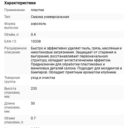
Характеристики
Применение:
пластик
Тип:
Смазка универсальная
Форма
аэрозоль
выпуска:
Объём, л:
0.4
EAN-13:
10338
Расширенное
Быстро и эффективно удаляет пыль, грязь, масляные и
описание:
никотиновые загрязнения. Защищает от старения и
выгорания, восстанавливает первоначальную
структуру, обладает антистатическим эффектом.
Предназначен для обработки пластиковых и
виниловых деталей салона. Подходит для молдингов и
бамперов. Обладает приятным ароматом клубники.
Товарная
уход и очистка
группа:
Высота
235
упаковки,
мм:
Длина
50
упаковки,
мм:
Объем
0.7
упаковки, л: