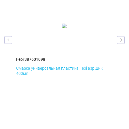
Febi 387601098
Feb
Смазка универсальная пластика Febi аэр ДиК
Сма
400мл
40