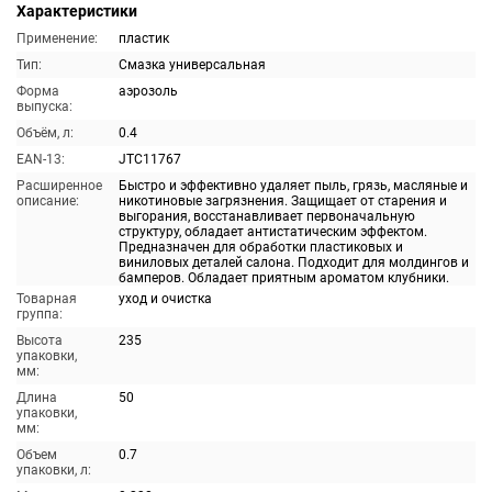
Характеристики
Применение:
пластик
Тип:
Смазка универсальная
Форма
аэрозоль
выпуска:
Объём, л:
0.4
EAN-13:
JTC11767
Расширенное
Быстро и эффективно удаляет пыль, грязь, масляные и
описание:
никотиновые загрязнения. Защищает от старения и
выгорания, восстанавливает первоначальную
структуру, обладает антистатическим эффектом.
Предназначен для обработки пластиковых и
виниловых деталей салона. Подходит для молдингов и
бамперов. Обладает приятным ароматом клубники.
Товарная
уход и очистка
группа:
Высота
235
упаковки,
мм:
Длина
50
упаковки,
мм:
Объем
0.7
упаковки, л: