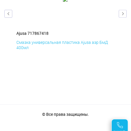
Ajusa 717867418
Aju
Смазка универсальная пластика Ajusa аэр БмД
Сма
400мл
40
© Все права защищены.