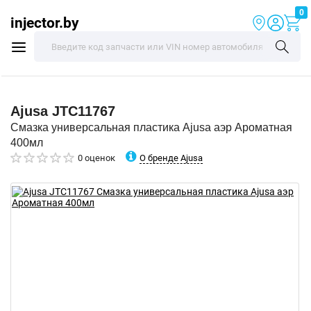
0
injector.by
Ajusa
JTC11767
Смазка универсальная пластика Ajusa аэр Ароматная
400мл
О бренде Ajusa
0 оценок