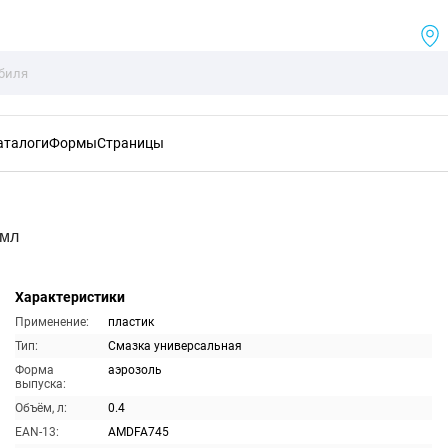
аталоги
Формы
Страницы
0мл
Характеристики
Применение:
пластик
Тип:
Смазка универсальная
Форма
аэрозоль
выпуска:
Объём, л:
0.4
EAN-13:
AMDFA745