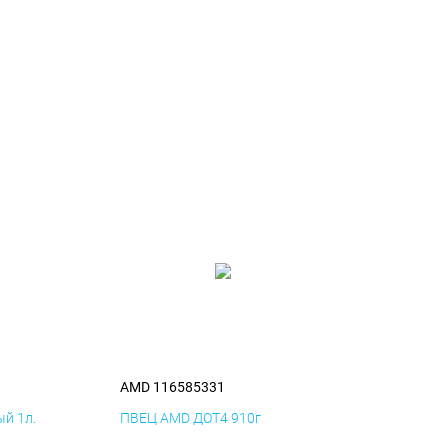
AMD 116585331
й 1л.
ПВЕЦ AMD ДОТ4 910г