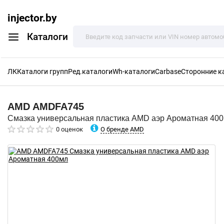
injector.by
Каталоги
ЛК
Каталоги групп
Ред.каталоги
Wh-каталоги
Carbase
Сторонние к
AMD
AMDFA745
Смазка универсальная пластика AMD аэр Ароматная 40
О бренде AMD
0 оценок