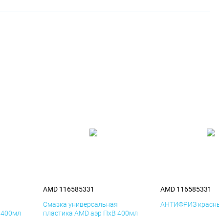
AMD 116585331
AMD 116585331
я
Смазка универсальная
АНТИФРИЗ красны
 400мл
пластика AMD аэр ПхВ 400мл