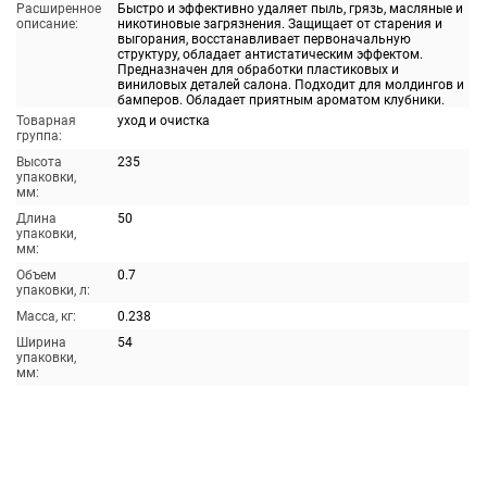
Расширенное
Быстро и эффективно удаляет пыль, грязь, масляные и
описание:
никотиновые загрязнения. Защищает от старения и
выгорания, восстанавливает первоначальную
структуру, обладает антистатическим эффектом.
Предназначен для обработки пластиковых и
виниловых деталей салона. Подходит для молдингов и
бамперов. Обладает приятным ароматом клубники.
Товарная
уход и очистка
группа:
Высота
235
упаковки,
мм:
Длина
50
упаковки,
мм:
Объем
0.7
упаковки, л:
Масса, кг:
0.238
Ширина
54
упаковки,
мм: