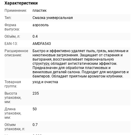
Характеристики
Применение:
пластик
Тип:
Смазка универсальная
Форма
аэрозоль
выпуска:
Объём, л:
0.4
EAN-13:
AMDFA543
Расширенное
Быстро и эффективно удаляет пыль, грязь, масляные и
описание:
никотиновые загрязнения. Защищает от старения и
выгорания, восстанавливает первоначальную
структуру, обладает антистатическим эффектом.
Предназначен для обработки пластиковых и
виниловых деталей салона. Подходит для молдингов и
бамперов. Обладает приятным ароматом клубники.
Товарная
уход и очистка
группа:
Высота
235
упаковки,
мм:
Длина
50
упаковки,
мм:
Объем
0.7
упаковки, л: