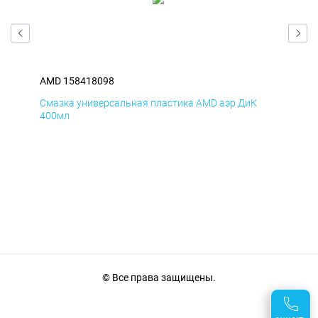
AMD 158418098
AM
Смазка универсальная пластика AMD аэр ДиК
Сма
400мл
40
© Все права защищены.