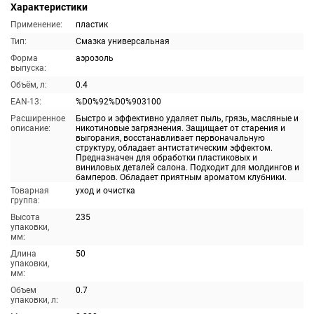
Характеристики
Применение:
пластик
Тип:
Смазка универсальная
Форма
аэрозоль
выпуска:
Объём, л:
0.4
EAN-13:
%D0%92%D0%903100
Расширенное
Быстро и эффективно удаляет пыль, грязь, масляные и
описание:
никотиновые загрязнения. Защищает от старения и
выгорания, восстанавливает первоначальную
структуру, обладает антистатическим эффектом.
Предназначен для обработки пластиковых и
виниловых деталей салона. Подходит для молдингов и
бамперов. Обладает приятным ароматом клубники.
Товарная
уход и очистка
группа:
Высота
235
упаковки,
мм:
Длина
50
упаковки,
мм:
Объем
0.7
упаковки, л: