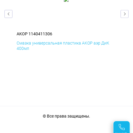
AKOP 1140411306
AKO
Д
Смазка универсальная пластика AKOP аэр ДиК
Сма
400мл
40
© Все права защищены.