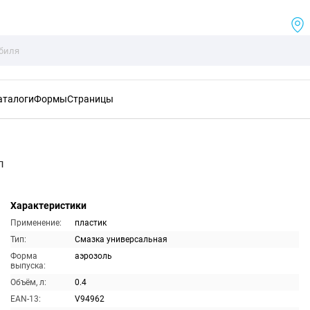
аталоги
Формы
Страницы
л
Характеристики
Применение:
пластик
Тип:
Смазка универсальная
Форма
аэрозоль
выпуска:
Объём, л:
0.4
EAN-13:
V94962