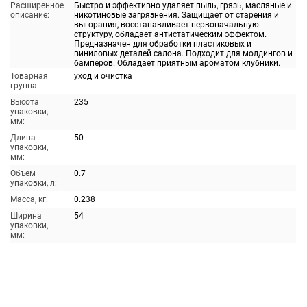
Расширенное
Быстро и эффективно удаляет пыль, грязь, масляные и
описание:
никотиновые загрязнения. Защищает от старения и
выгорания, восстанавливает первоначальную
структуру, обладает антистатическим эффектом.
Предназначен для обработки пластиковых и
виниловых деталей салона. Подходит для молдингов и
бамперов. Обладает приятным ароматом клубники.
Товарная
уход и очистка
группа:
Высота
235
упаковки,
мм:
Длина
50
упаковки,
мм:
Объем
0.7
упаковки, л:
Масса, кг:
0.238
Ширина
54
упаковки,
мм: