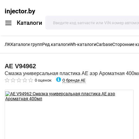
injector.by
Каталоги
ЛК
Каталоги групп
Ред.каталоги
Wh-каталоги
Carbase
Сторонние к
AE
V94962
Смазка универсальная пластика AE аэр Ароматная 400м
О бренде AE
0 оценок