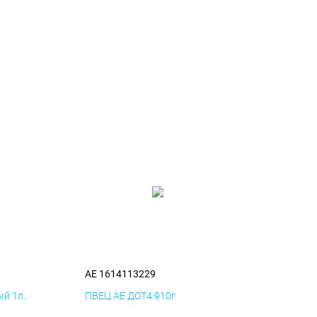
AE 1614113229
й 1л.
ПВЕЦ AE ДОТ4 910г