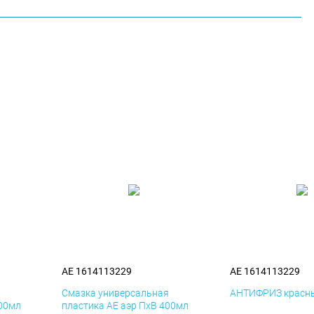
AE 1614113229
AE 1614113229
я
Смазка универсальная
АНТИФРИЗ красны
400мл
пластика AE аэр ПхВ 400мл