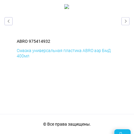
ABRO 975414932
ABR
Смазка универсальная пластика ABRO аэр БмД
Сма
400мл
40
© Все права защищены.