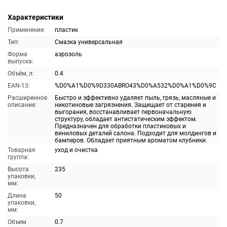
Характеристики
Применение:
пластик
Тип:
Смазка универсальная
Форма
аэрозоль
выпуска:
Объём, л:
0.4
EAN-13:
%D0%A1%D0%9D330ABRO43%D0%A532%D0%A1%D0%9C
Расширенное
Быстро и эффективно удаляет пыль, грязь, масляные и
описание:
никотиновые загрязнения. Защищает от старения и
выгорания, восстанавливает первоначальную
структуру, обладает антистатическим эффектом.
Предназначен для обработки пластиковых и
виниловых деталей салона. Подходит для молдингов и
бамперов. Обладает приятным ароматом клубники.
Товарная
уход и очистка
группа:
Высота
235
упаковки,
мм:
Длина
50
упаковки,
мм:
Объем
0.7