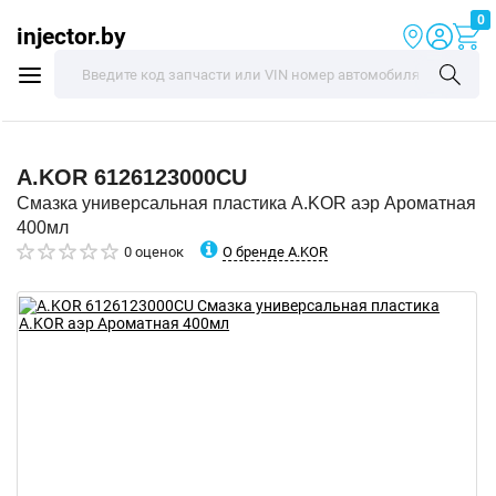
0
injector.by
A.KOR
6126123000CU
Смазка универсальная пластика A.KOR аэр Ароматная
400мл
О бренде A.KOR
0 оценок