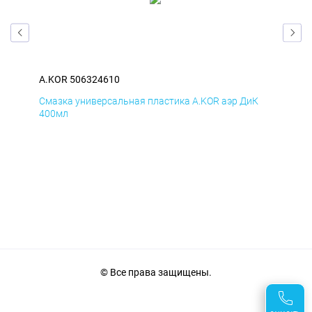
A.KOR 506324610
A.K
Д
Смазка универсальная пластика A.KOR аэр ДиК
Сма
400мл
40
© Все права защищены.