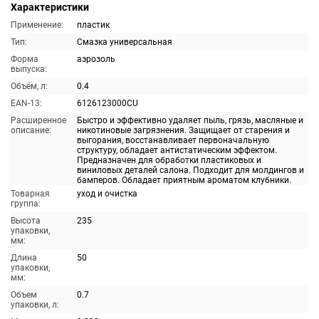
Характеристики
Применение:
пластик
Тип:
Смазка универсальная
Форма
аэрозоль
выпуска:
Объём, л:
0.4
EAN-13:
6126123000CU
Расширенное
Быстро и эффективно удаляет пыль, грязь, масляные и
описание:
никотиновые загрязнения. Защищает от старения и
выгорания, восстанавливает первоначальную
структуру, обладает антистатическим эффектом.
Предназначен для обработки пластиковых и
виниловых деталей салона. Подходит для молдингов и
бамперов. Обладает приятным ароматом клубники.
Товарная
уход и очистка
группа:
Высота
235
упаковки,
мм:
Длина
50
упаковки,
мм:
Объем
0.7
упаковки, л: