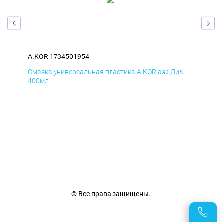
A.KOR 1734501954
A.K
Д
Смазка универсальная пластика A.KOR аэр ДиК
Сма
400мл
40
© Все права защищены.