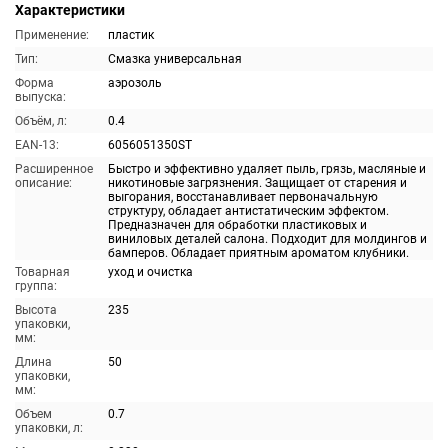
Характеристики
Применение:
пластик
Тип:
Смазка универсальная
Форма
аэрозоль
выпуска:
Объём, л:
0.4
EAN-13:
6056051350ST
Расширенное
Быстро и эффективно удаляет пыль, грязь, масляные и
описание:
никотиновые загрязнения. Защищает от старения и
выгорания, восстанавливает первоначальную
структуру, обладает антистатическим эффектом.
Предназначен для обработки пластиковых и
виниловых деталей салона. Подходит для молдингов и
бамперов. Обладает приятным ароматом клубники.
Товарная
уход и очистка
группа:
Высота
235
упаковки,
мм:
Длина
50
упаковки,
мм:
Объем
0.7
упаковки, л: