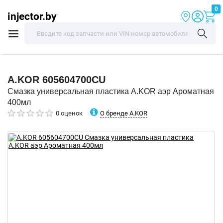
0
injector.by
A.KOR
605604700CU
Смазка универсальная пластика A.KOR аэр Ароматная
400мл
О бренде A.KOR
0 оценок