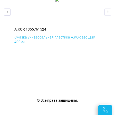
A.KOR 1355761524
A.K
Д
Смазка универсальная пластика A.KOR аэр ДиК
Сма
400мл
40
© Все права защищены.