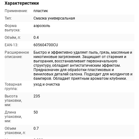
Характеристики
Применение:
пластик
Тип:
Смазка универсальная
Форма
аэрозоль
выпуска:
Объём, л:
0.4
EAN-13:
605604700CU
Расширенное
Быстро и эффективно удаляет пыль, грязь, масляные и
описание:
никотиновые загрязнения. Защищает от старения и
выгорания, восстанавливает первоначальную
структуру, обладает антистатическим эффектом.
Предназначен для обработки пластиковых и
виниловых деталей салона. Подходит для молдингов и
бамперов. Обладает приятным ароматом клубники.
Товарная
уход и очистка
группа:
Высота
235
упаковки,
мм:
Длина
50
упаковки,
мм:
Объем
0.7
упаковки, л: